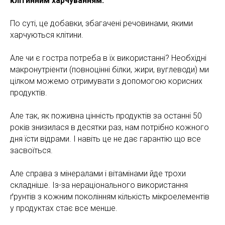
клітинним харчуванням.
По суті, це добавки, збагачені речовинами, якими
харчуються клітини.
Але чи є гостра потреба в їх використанні? Необхідні
макронутріенти (повноцінні білки, жири, вуглеводи) ми
цілком можемо отримувати з допомогою корисних
продуктів.
Але так, як поживна цінність продуктів за останні 50
років знизилася в десятки раз, нам потрібно кожного
дня їсти відрами. І навіть це не дає гарантію що все
засвоїться.
Але справа з мінералами і вітамінами йде трохи
складніше. Із-за нераціонального використання
ґрунтів з кожним поколінням кількість мікроелементів
у продуктах стає все менше.