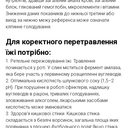
нутрієнтів, здавши загальний аналіз крові, загальний
білок, глікований гемоглобін, мікроелементи і вітаміни.
Зниження даних показників до нижньої третини або
вихід за нижню межу референса може означати
клітинне голодування.
Для коректного перетравлення
їжі потрібно:
1. Ретельне пережовування їжі. Травлення
починається у роті. У слині міститься фермент амілаза,
яка бере участь у первинному розщепленні вуглеводів.
2. Оптимальна кислотність шлункового соку (1,5–2
pH). При порушенні в роботі сфінктерів, надлишку
вуглеводів в раціоні, тривалих голодуваннях,
зловживання алкоголем, лікарськими засобами
кислотність може змінюватися.
3. Здоров'я кишкової стінки. Кишкова стінка
складається з безлічі ворсинок, загальна площа яких
порівнянна з площею футбольного поля! Якщо стінка