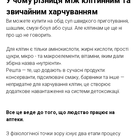
У чому різниця між клітинним та
звичайним харчуванням
Ви можете купити на обід суп швидкого приготування,
шашлик, смузі-боул або суші. Але клітинам це ще ні
про що не говорить.
Для клітин є тільки амінокислоти, жирні кислоти, прості
цукри, мікро - та макроелементи, вітаміни, яким дали
збірна назва «нутрієнти».
Решта — те, що додають в сучасні продукти:
консерванти, підсилювачі смаку, барвники та інше —
непридатне для харчування клітин, це створює
додаткове навантаження на системи детоксикації.
Все це веде до того, що людство працює на
аптеки.
З фізіологічної точки зору існує два етапи процесу