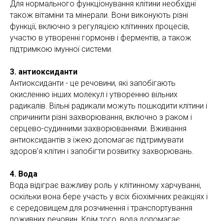
Для нормального функціонування клітини необхідні
також вітаміни та мінерали. Вони виконують різні
функції, включно з регуляцією клітинних процесів,
участю в утворенні гормонів і ферментів, а також
підтримкою імунної системи.
3. антиоксиданти
Антиоксиданти - це речовини, які запобігають
окисленню інших молекул і утворенню вільних
радикалів. Вільні радикали можуть пошкодити клітини і
спричинити різні захворювання, включно з раком і
серцево-судинними захворюваннями. Вживання
антиоксидантів з їжею допомагає підтримувати
здоров'я клітин і запобігти розвитку захворювань.
4. Вода
Вода відіграє важливу роль у клітинному харчуванні,
оскільки вона бере участь у всіх біохімічних реакціях і
є середовищем для розчинення і транспортування
поживних речовин. Крім того, вода допомагає