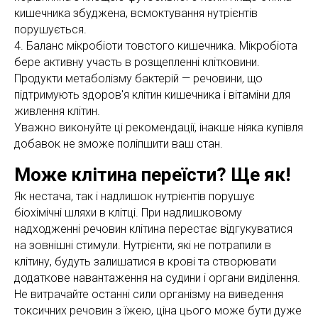
кишечника збуджена, всмоктування нутрієнтів
порушується.
4. Баланс мікробіоти товстого кишечника. Мікробіота
бере активну участь в розщепленні клітковини.
Продукти метаболізму бактерій — речовини, що
підтримують здоров'я клітин кишечника і вітаміни для
живлення клітин.
Уважно виконуйте ці рекомендації, інакше ніяка купівля
добавок не зможе поліпшити ваш стан.
Може клітина переїсти? Ще як!
Як нестача, так і надлишок нутрієнтів порушує
біохімічні шляхи в клітці. При надлишковому
надходженні речовин клітина перестає відгукуватися
на зовнішні стимули. Нутрієнти, які не потрапили в
клітину, будуть залишатися в крові та створювати
додаткове навантаження на судини і органи виділення.
Не витрачайте останні сили організму на виведення
токсичних речовин з їжею, ціна цього може бути дуже