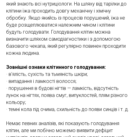
який знають всі нутриціологи. На шляху від тарілки до
клітини їжа проходить довгу механічну і хімічну
обробку. Якщо якийсь із процесів порушений, їжа не
буде розщеплюватися належним чином і клітини
будуть голодувати. Голодування клітин можна
визначити шляхом самодіагностики і з допомогою
базового чекапа, який регулярно повинен проходити
кожна людина.
Зовнішні ознаки клітинного голодування:
· в'ялість, сухість та тьмяність шкіри;
· випадання і ламкості волосся;
· порушення в будові нігтів — ламкість, відсутність
лунок на нігтях, поява смуг, випуклостей, плям різного
кольору;
· темні кола під очима, схильність до появи синців і т. д.
Немає певних аналізів, які показують голодування
клітин, але ми побічно можемо виявити дефіцит