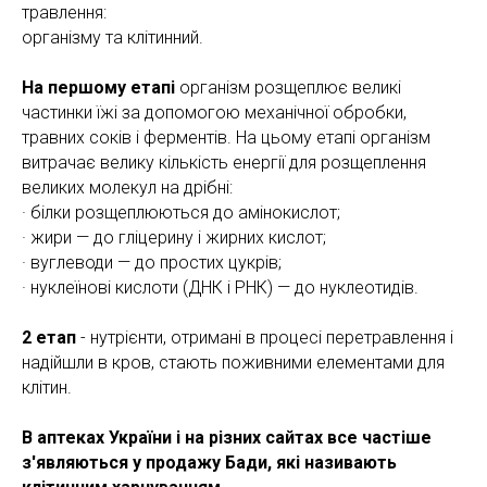
травлення:
організму та клітинний.
На першому етапі
організм розщеплює великі
частинки їжі за допомогою механічної обробки,
травних соків і ферментів. На цьому етапі організм
витрачає велику кількість енергії для розщеплення
великих молекул на дрібні:
· білки розщеплюються до амінокислот;
· жири — до гліцерину і жирних кислот;
· вуглеводи — до простих цукрів;
· нуклеїнові кислоти (ДНК і РНК) — до нуклеотидів.
2 етап
- нутрієнти, отримані в процесі перетравлення і
надійшли в кров, стають поживними елементами для
клітин.
В аптеках України і на різних сайтах все частіше
з'являються у продажу Бади, які називають