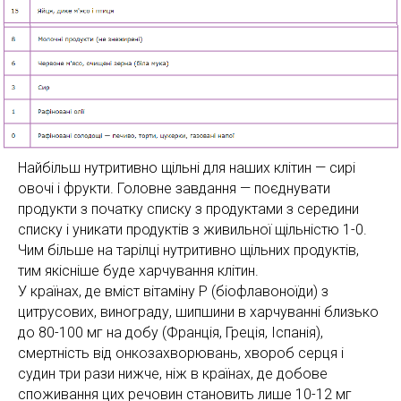
Найбільш нутритивно щільні для наших клітин — сирі
овочі і фрукти. Головне завдання — поєднувати
продукти з початку списку з продуктами з середини
списку і уникати продуктів з живильної щільністю 1-0.
Чим більше на тарілці нутритивно щільних продуктів,
тим якісніше буде харчування клітин.
У країнах, де вміст вітаміну Р (біофлавоноїди) з
цитрусових, винограду, шипшини в харчуванні близько
до 80-100 мг на добу (Франція, Греція, Іспанія),
смертність від онкозахворювань, хвороб серця і
судин три рази нижче, ніж в країнах, де добове
споживання цих речовин становить лише 10-12 мг