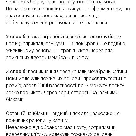
через мембрану, навколо неї утворюється міхур.
Потім це захисне покриття руйнується ферментами, що
знаходяться в лізосомах, органоидах, що
забезпечують внутрішньоклітинне травлення.
2 спосіб:
поживні речовини використовують білок-
носій (наприклад, альбумін — білок крові). Це подібно
живильному речовині — провідникові через ряд
замкнених дверей мембрани в клітку.
3 спосіб:
проникнення через канали мембрани клітини.
Поки молекули поживних речовин проходять тести на
розмір, заряд і інші властивості, вони можуть досить
легко проникати через пори, створені канальними
білками.
Останній найбільш швидкий шлях для надходження
поживних речовин у клітину.
Незалежно від обраного маршруту, потрапивши
всередину клітини, молекули поживних речовин