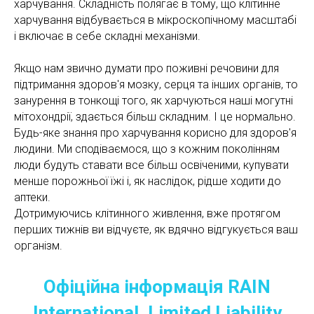
харчування. Складність полягає в тому, що клітинне
харчування відбувається в мікроскопічному масштабі
і включає в себе складні механізми.
Якщо нам звично думати про поживні речовини для
підтримання здоров'я мозку, серця та інших органів, то
занурення в тонкощі того, як харчуються наші могутні
мітохондрії, здається більш складним. І це нормально.
Будь-яке знання про харчування корисно для здоров'я
людини. Ми сподіваємося, що з кожним поколінням
люди будуть ставати все більш освіченими, купувати
менше порожньої їжі і, як наслідок, рідше ходити до
аптеки.
Дотримуючись клітинного живлення, вже протягом
перших тижнів ви відчуєте, як вдячно відгукується ваш
організм.
Офіційна інформація RAIN
International, Limited Liability