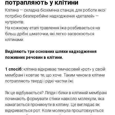
потрапляють у клітини
Клітина — складна біохімічна станція, для роботи якої
потрібно безперебійне надходження «деталей» —
нутрієнтів.
На кожному етапі травлення їжа розбивається на
більш дрібні шматочки, які легко засвоюються
клітинами.
Виділяють три основних шляхи надходження
поживних речовин в клітини.
1 спосіб:
клітина відкриває тимчасовий «рот» у своїй
мембрані і ковтає те, що хоче. Таким чином в клітини
потрапляють тверді і рідкі частки їжі.
Як це відбувається? Ліпіди і білки в клітинній мембрані
починають формувати стінки навколо молекули, яка
намагається проникнути в клітину. Це виглядає як
відкривається рот. Коли молекула проштовхується