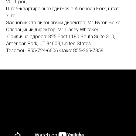
2011 році.
Штаб-квартира знаходиться в American Fork, штат
Юта.
Засновник та виконавчий директор: Mr. Byron Belka
Операційний директор: Mr. Casey Whitaker
Юридична адреса: 825 East 1180 South Suite 310,
American Fork, UT 84003, United States
Телефон: 855-724-6606 Факс: 855-265-7859