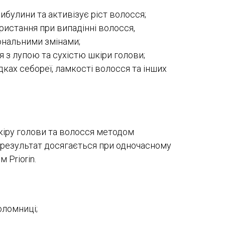
ибулини та активізує ріст волосся;
ристання при випадінні волосся,
нальними змінами;
 з лупою та сухістю шкіри голови;
ках себореї, ламкості волосся та інших
іру голови та волосся методом
результат досягається при одночасному
 Priorin.
оломниці;