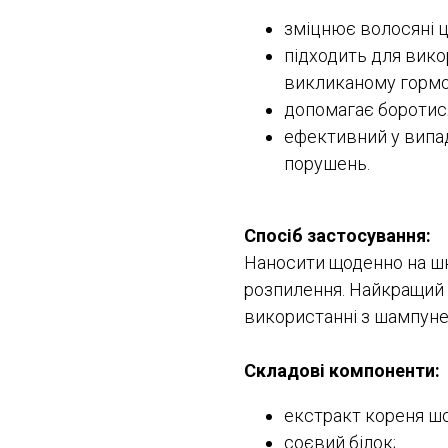
зміцнює волосяні ц
підходить для вико
викликаному гормо
допомагає боротися
ефективний у випад
порушень.
Спосіб застосування:
Наносити щоденно на шк
розпилення. Найкращий 
використанні з шампунем
Складові компоненти:
екстракт кореня ш
соєвий білок;